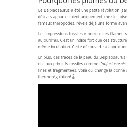
Pourquoi les plumes du be
Le Beipiaosaurus a été une petite révolution (
délicats apparaissaient uniquement chez les ois
fameux théropodes, révèle déjà une forme avanc
Les impressions fossiles montrent des filaments
aujourd’hui. C’est un indice fort que ces structu
même incubation. Cette découverte a approfondi 
En plus, des traces de la peau du Beipiaosaurus on
oiseaux primitifs fossiles comme
Confuciusornis
fines et fragmentées. Voilà qui change la donne
thermorégulation! 🌡️