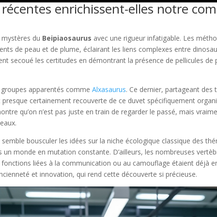
écentes enrichissent-elles notre com
es mystères du
Beipiaosaurus
avec une rigueur infatigable. Les métho
nts de peau et de plume, éclairant les liens complexes entre dinosa
 secoué les certitudes en démontrant la présence de pellicules de 
des groupes apparentés comme
Alxasaurus
. Ce dernier, partageant des
t presque certainement recouverte de ce duvet spécifiquement organisé
ntre qu’on n’est pas juste en train de regarder le passé, mais vraim
seaux.
ie semble bousculer les idées sur la niche écologique classique des th
 un monde en mutation constante. D’ailleurs, les nombreuses vertèb
fonctions liées à la communication ou au camouflage étaient déjà en
ancienneté et innovation, qui rend cette découverte si précieuse.