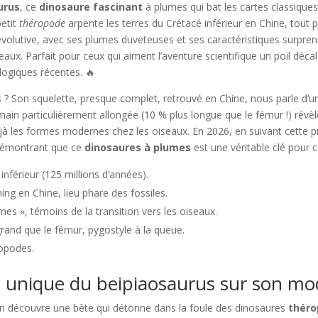
urus
, ce
dinosaure fascinant
à plumes qui bat les cartes classiques
petit
théropode
arpente les terres du Crétacé inférieur en Chine, tout pr
e évolutive, avec ses plumes duveteuses et ses caractéristiques surpr
aux. Parfait pour ceux qui aiment l’aventure scientifique un poil déca
logiques récentes. 🔥
s ? Son squelette, presque complet, retrouvé en Chine, nous parle d’
 main particulièrement allongée (10 % plus longue que le fémur !) rév
 les formes modernes chez les oiseaux. En 2026, en suivant cette pist
 démontrant que ce
dinosaures à plumes
est une véritable clé pour
nférieur (125 millions d’années).
ng en Chine, lieu phare des fossiles.
es », témoins de la transition vers les oiseaux.
grand que le fémur, pygostyle à la queue.
ropodes.
 unique du beipiaosaurus sur son mod
on découvre une bête qui détonne dans la foule des dinosaures
thér