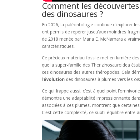
Comment les découvertes r
des dinosaures ?
En 2026, la paléontologie continue d’explorer l
ont permis de repérer jusqu’aux moindres fragme
de 2018 menée par Maria E. McNamara a vraiment
caractéristiques.
Ce précieux matériau fossile met en lumière 
que la super-famille des Therizinosauroidea étai
ces dinosaures des autres théropodes. Cela démo
l’
évolution
des dinosaures à plumes vers les oi
Ce qui frappe aussi, c’est à quel point l’omnivor
démontre une adaptabilité impressionnante dans
associées à ces plumes, montrent que certaines 
C’est cette complexité, ce subtil équilibre entre 