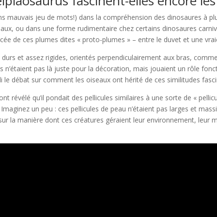
ipiaosaurus fascinent-elles encore le
sans mauvais jeu de mots!) dans la compréhension des dinosaures à 
eaux, ou dans une forme rudimentaire chez certains dinosaures carniv
ée de ces plumes dites « proto-plumes » – entre le duvet et une vrai
 durs et assez rigides, orientés perpendiculairement aux bras, comm
res n’étaient pas là juste pour la décoration, mais jouaient un rôle fo
le débat sur comment les oiseaux ont hérité de ces similitudes fasci
t révélé qu’il pondait des pellicules similaires à une sorte de « pelli
. Imaginez un peu : ces pellicules de peau n’étaient pas larges et mas
 sur la manière dont ces créatures géraient leur environnement, leur