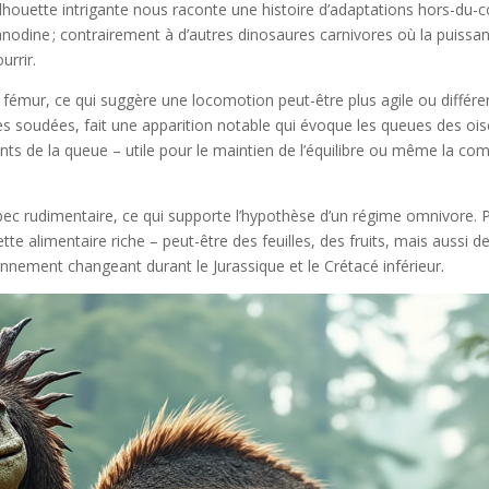
silhouette intrigante nous raconte une histoire d’adaptations hors-d
odine ; contrairement à d’autres dinosaures carnivores où la puissanc
urrir.
 le fémur, ce qui suggère une locomotion peut-être plus agile ou différ
les soudées, fait une apparition notable qui évoque les queues des oi
 de la queue – utile pour le maintien de l’équilibre ou même la comm
 bec rudimentaire, ce qui supporte l’hypothèse d’un régime omnivore.
 alimentaire riche – peut-être des feuilles, des fruits, mais aussi de
nnement changeant durant le Jurassique et le Crétacé inférieur.