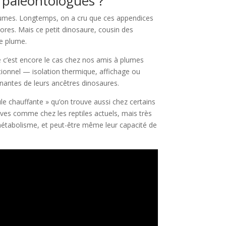
s paléontologues ?
plumes. Longtemps, on a cru que ces appendices
ores. Mais ce petit dinosaure, cousin des
e plume.
e c’est encore le cas chez nos amis à plumes
nctionnel — isolation thermique, affichage ou
nantes de leurs ancêtres dinosaures.
cule chauffante » qu’on trouve aussi chez certains
sives comme chez les reptiles actuels, mais très
 métabolisme, et peut-être même leur capacité de