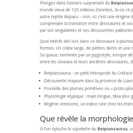
Plongez dans l’univers surprenant du
Beipiaosa
monde vieux de 125 millions d’années, là où ce 
autre reptile disparu – non, ici c’est une énigm
comprendre la transition entre dinosaures et oise
par ses singularités et ses découvertes paléonto
Quel intérêt dés lors dans ce dinosaure à plume
formes. Un crâne large, de petites dents et une
Sa queue, terminée par un pygostyle, évoque déjà
entre les oiseaux et leurs ancêtres dinosaures,
Beipiaosaurus : un petit théropode du Crétacé i
Découverte majeure dans la province de Liaoni
Possède des plumes primitives ou « proto-plum
Physiologie atypique : main longue, tibia plus 
Régime omnivore, un indice rare chez les thé
Que révèle la morphologie
Si l’on épluche le squelette du
Beipiaosaurus
, 