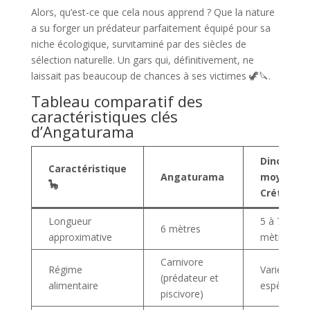
Alors, qu’est-ce que cela nous apprend ? Que la nature
a su forger un prédateur parfaitement équipé pour sa
niche écologique, survitaminé par des siècles de
sélection naturelle. Un gars qui, définitivement, ne
laissait pas beaucoup de chances à ses victimes 🦖🔪.
Tableau comparatif des
caractéristiques clés
d’Angaturama
Dinosaur
Caractéristique
Angaturama
moyen du
🦕
Crétacé
Longueur
5 à 7
6 mètres
approximative
mètres
Carnivore
Régime
Varie selon
(prédateur et
alimentaire
espèces
piscivore)