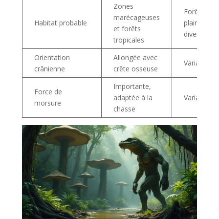
Zones
Forêts,
marécageuses
Habitat probable
plaines
et forêts
diverse
tropicales
Orientation
Allongée avec
Variable
crânienne
crête osseuse
Importante,
Force de
adaptée à la
Variable
morsure
chasse