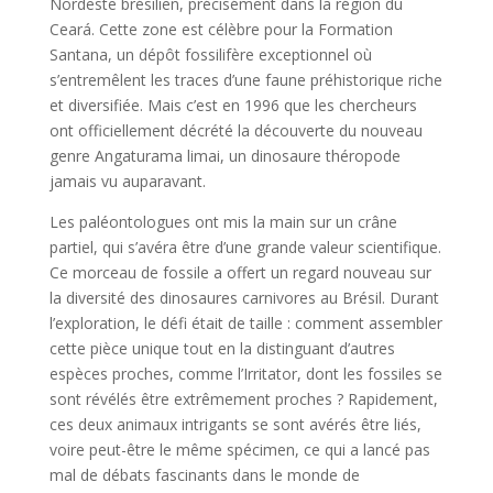
Nordeste brésilien, précisément dans la région du
Ceará. Cette zone est célèbre pour la Formation
Santana, un dépôt fossilifère exceptionnel où
s’entremêlent les traces d’une faune préhistorique riche
et diversifiée. Mais c’est en 1996 que les chercheurs
ont officiellement décrété la découverte du nouveau
genre Angaturama limai, un dinosaure théropode
jamais vu auparavant.
Les paléontologues ont mis la main sur un crâne
partiel, qui s’avéra être d’une grande valeur scientifique.
Ce morceau de fossile a offert un regard nouveau sur
la diversité des dinosaures carnivores au Brésil. Durant
l’exploration, le défi était de taille : comment assembler
cette pièce unique tout en la distinguant d’autres
espèces proches, comme l’Irritator, dont les fossiles se
sont révélés être extrêmement proches ? Rapidement,
ces deux animaux intrigants se sont avérés être liés,
voire peut-être le même spécimen, ce qui a lancé pas
mal de débats fascinants dans le monde de